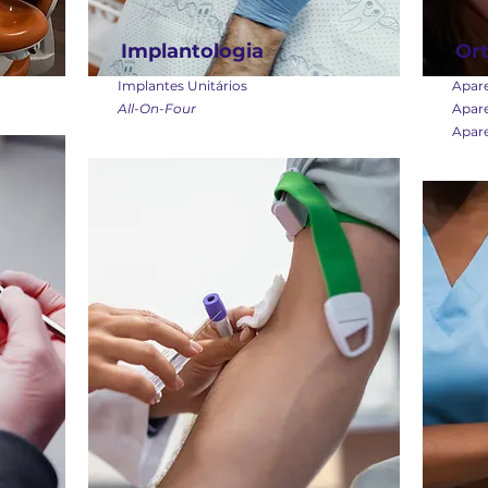
Implantologia
Or
Implantes Unitários
Apare
All-On-Four
Apare
Apare