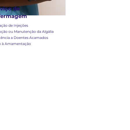
viço de
fermagem
ação de Injeções
ção ou Manutenção da Algália
tência a Doentes Acamados
o à Amamentação