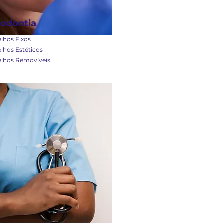
todontia
lhos Fixos
lhos Estéticos
lhos Removíveis