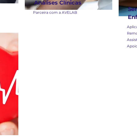
Análises Clínicas
Ser
Parceira com a AVELAB
En
Aplic
Remo
Assis
Apoi